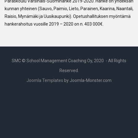
Paraskoulu Varsinais-Suomihanke 2019-2020. Hanke on yhdeksän
kunnan yhteinen (Sauvo, Paimio, Lieto, Parainen, Kaarina, Naantali,
Raisio, Mynämäki ja Uusikaupunki). Opetushallituksen myöntämä
hankerahoitus vuosille 2019 – 2020 on n. 403 000€.
SMC © School Management Coaching Oy, 2020 - All Rights
Reserved.
Joomla Templates
by Joomla-Monster.com