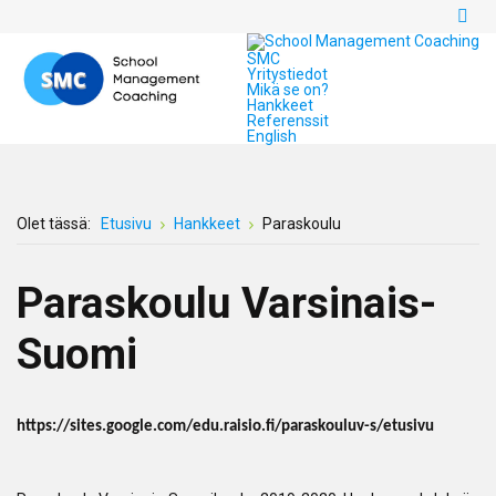
SMC
Yritystiedot
Mikä se on?
Hankkeet
Referenssit
English
Olet tässä:
Etusivu
Hankkeet
Paraskoulu
Paraskoulu Varsinais-
Suomi
https://sites.google.com/edu.raisio.fi/paraskouluv-s/etusivu